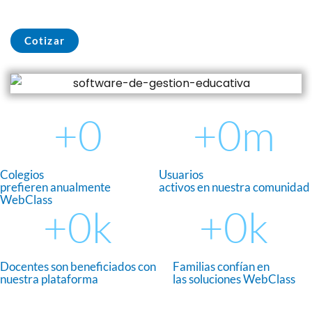
Cotizar
+
0
+
0
m
Colegios
Usuarios
prefieren anualmente
activos en nuestra comunidad
WebClass
+
0
k
+
0
k
Docentes son beneficiados con
Familias confían en
nuestra plataforma
las soluciones WebClass