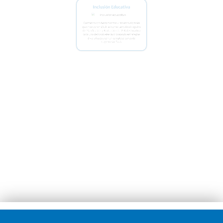
Contamos con herramientas y recursos digitales
que incorporan DUA, así como también el registro
de Planificación y Evaluación del PIE, destinado a
cada uno de los niveles incorporando estrategias
diversificadas con un completo banco de
sugerencias DUA.