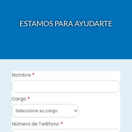
ESTAMOS PARA AYUDARTE
Formulario
Nombre
*
Software
de
Cargo
*
Gestión
Educativa
Número de Teléfono
*